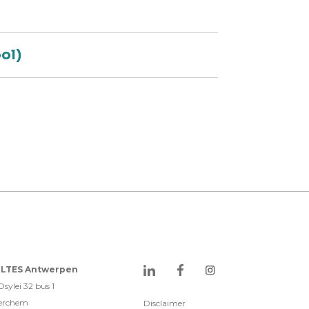
ol)
LTES Antwerpen
sylei 32 bus 1
erchem
Disclaimer