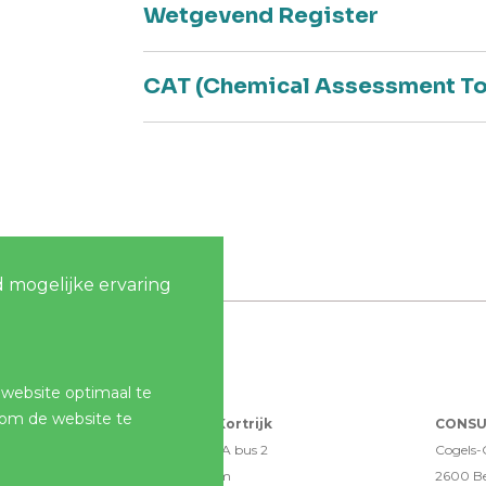
Wetgevend Register
CAT (Chemical Assessment To
 mogelijke ervaring
 website optimaal te
 om de website te
CONSULTES Kortrijk
CONSU
Blokkestraat 41A bus 2
Cogels-O
8550 Zwevegem
2600 B