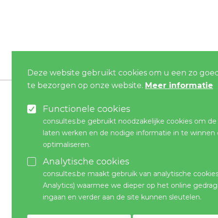
Deze website gebruikt cookies om u een zo goed
te bezorgen op onze website.
Meer informatie
Functionele cookies
consultes.be gebruikt noodzakelijke cookies om de
laten werken en de nodige informatie in te winnen
inschrijven nieuwsflits
optimaliseren.
vul hieronder uw e-mailadres in om maandelijks op de hoogte te blijven
Analytische cookies
van het laatste nieuws op vlak van milieu en preventie.
consultes.be maakt gebruik van analytische cookie
Analytics) waarmee we dieper op het online gedrag
ingaan en verder aan de site kunnen sleutelen.
Privacy
Ik heb de
privacy verklaring
gelezen en goedgekeurd.
policy