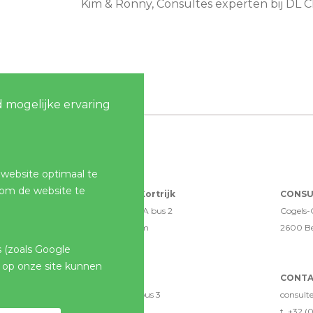
Kim & Ronny, Consultes experten bij DL 
 mogelijke ervaring
 website optimaal te
 om de website te
CONSULTES Kortrijk
CONSU
Blokkestraat 41A bus 2
Cogels-O
8550 Zwevegem
2600 B
s (zoals Google
 op onze site kunnen
TAUW België
CONTA
Remylaan 4C bus 3
consult
3018 Wijgmaal
t. +32 (