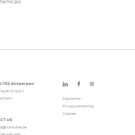
Chemicals
LTES Antwerpen
sylei 32 bus 1
erchem
Disclaimer
Privacyverklaring
Cookies
CT US
es@consultes.be
0)56 499 499