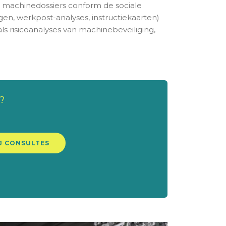
 machinedossiers conform de sociale
ingen, werkpost-analyses, instructiekaarten)
s risicoanalyses van machinebeveiliging,
e?
J CONSULTES