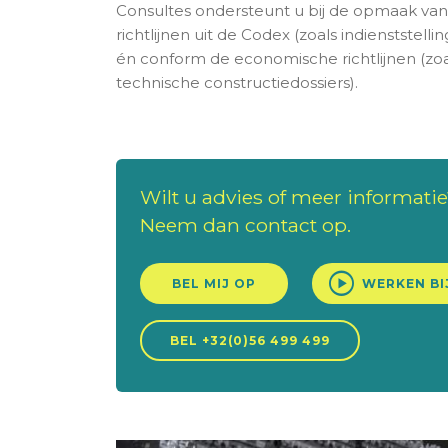
Consultes ondersteunt u bij de opmaak van
richtlijnen uit de Codex (zoals indienststell
én conform de economische richtlijnen (zoal
technische constructiedossiers).
Wilt u advies of meer informati
Neem dan contact op.
play_circle
BEL MIJ OP
WERKEN BI
BEL +32(0)56 499 499