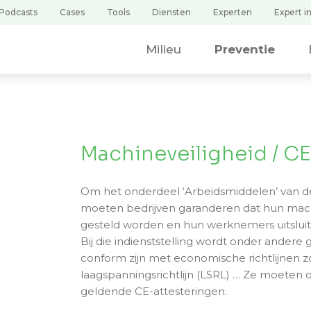
Podcasts
Cases
Tools
Diensten
Experten
Expert in
Uw zoekopdracht
Milieu
Preventie
Machineveiligheid / CE
Om het onderdeel ‘Arbeidsmiddelen’ van de
moeten bedrijven garanderen dat hun machin
gesteld worden en hun werknemers uitslui
Bij die indienststelling wordt onder ander
conform zijn met economische richtlijnen zo
laagspanningsrichtlijn (LSRL) … Ze moeten 
geldende CE-attesteringen.