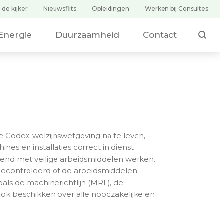
 de kijker
Nieuwsflits
Opleidingen
Werken bij Consultes
ZOEKEN
Duurzaamheid
Contact
Energie
 Codex-welzijnswetgeving na te leven,
es en installaties correct in dienst
tend met veilige arbeidsmiddelen werken.
e gecontroleerd of de arbeidsmiddelen
als de machinerichtlijn (MRL), de
ook beschikken over alle noodzakelijke en