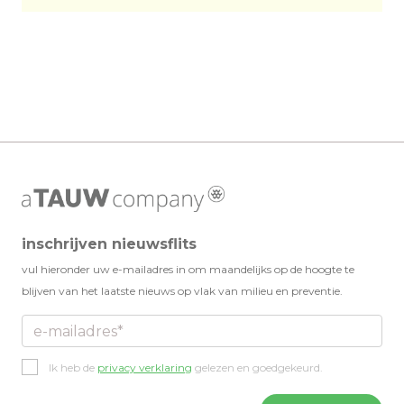
library_books
library_books
library_books
CLASSIC
CLASSIC
CLASSIC
inschrijven nieuwsflits
vul hieronder uw e-mailadres in om maandelijks op de hoogte te
blijven van het laatste nieuws op vlak van milieu en preventie.
Privacy
Ik heb de
privacy verklaring
gelezen en goedgekeurd.
policy