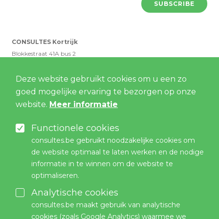
CONSULTES Kortrijk
Blokkestraat 41A bus 2
8550 Zwevegem
Deze website gebruikt cookies om u een zo
goed mogelijke ervaring te bezorgen op onze
CONSULTES Antwerpen
website.
Meer informatie
Cogels-Osylei 32 bus 1
2600 Berchem
Functionele cookies
consultes.be gebruikt noodzakelijke cookies om
TAUW België
de website optimaal te laten werken en de nodige
Remylaan 4C bus 3
informatie in te winnen om de website te
3018 Wijgmaal
optimaliseren.
Analytische cookies
CONTACT US
consultes.be maakt gebruik van analytische
consultes@consultes.be
cookies (zoals Google Analytics) waarmee we
t. +32 (0)56 499 499