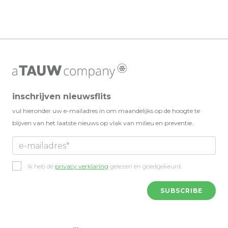
library_books
library_books
library_books
CLASSIC
CLASSIC
CLASSIC
inschrijven nieuwsflits
vul hieronder uw e-mailadres in om maandelijks op de hoogte te
blijven van het laatste nieuws op vlak van milieu en preventie.
Privacy
Ik heb de
privacy verklaring
gelezen en goedgekeurd.
policy