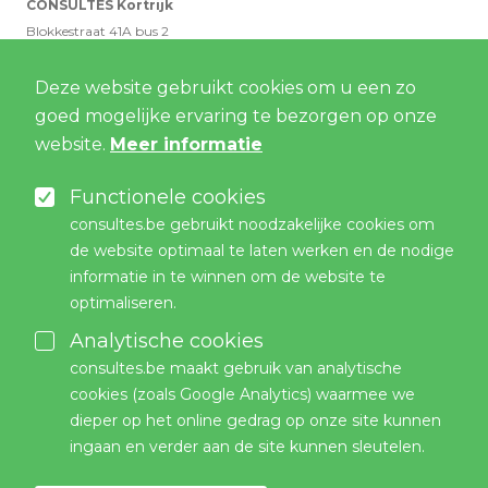
CONSULTES Kortrijk
Blokkestraat 41A bus 2
8550 Zwevegem
Deze website gebruikt cookies om u een zo
goed mogelijke ervaring te bezorgen op onze
CONSULTES Antwerpen
website.
Meer informatie
Cogels-Osylei 32 bus 1
2600 Berchem
Functionele cookies
consultes.be gebruikt noodzakelijke cookies om
TAUW België
de website optimaal te laten werken en de nodige
Remylaan 4C bus 3
informatie in te winnen om de website te
3018 Wijgmaal
optimaliseren.
Analytische cookies
CONTACT US
consultes.be maakt gebruik van analytische
consultes@consultes.be
cookies (zoals Google Analytics) waarmee we
t. +32 (0)56 499 499
dieper op het online gedrag op onze site kunnen
ingaan en verder aan de site kunnen sleutelen.